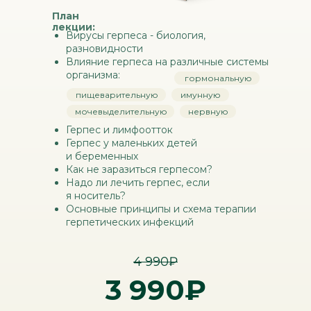
План
лекции:
Вирусы герпеса - биология,
разновидности
Влияние герпеса на различные системы
организма:
гормональную
пищеварительную
имунную
мочевыделительную
нервную
Герпес и лимфоотток
Герпес у маленьких детей
и беременных
Как не заразиться герпесом?
Надо ли лечить герпес, если
я носитель?
Основные принципы и схема терапии
герпетических инфекций
4 990₽
3 990₽