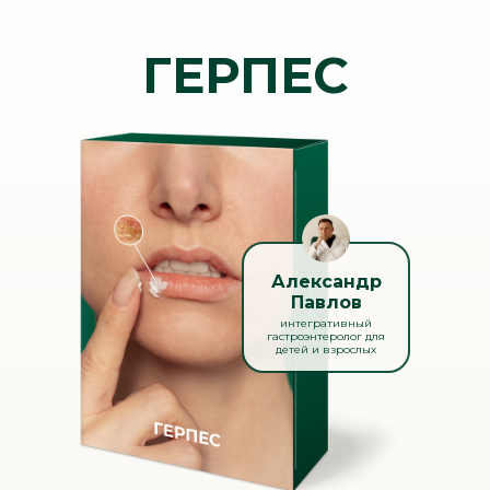
ГЕРПЕС
Александр
Павлов
интегративный
гастроэнтеролог для
детей и взрослых