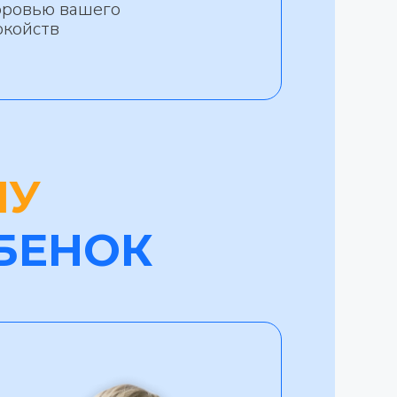
оровью вашего
окойств
МУ
БЕНОК