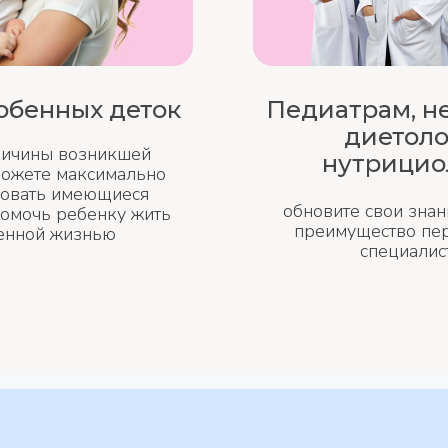
обенных деток
Педиатрам, н
диетоло
ричины возникшей
нутрицио
можете максимально
овать имеющиеся
обновите свои знан
помочь ребенку жить
преимущество пе
енной жизнью
специалис