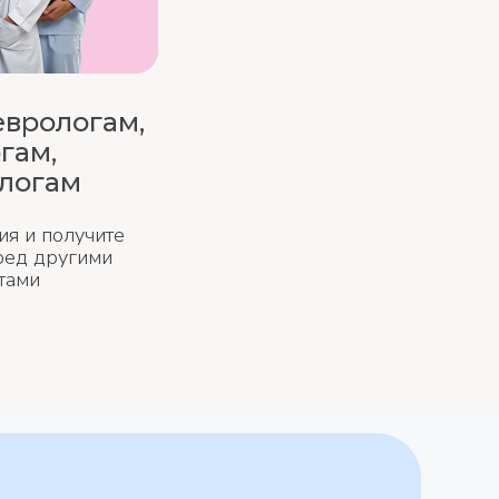
еврологам,
гам,
логам
ия и получите
ред другими
тами