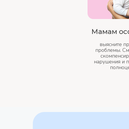
Мамам ос
выясните п
проблемы. С
скомпенсир
нарушения и 
полноц